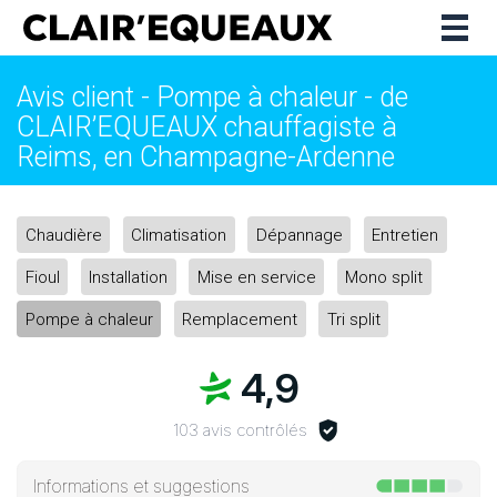
Togg
navig
Avis client - Pompe à chaleur - de
CLAIR’EQUEAUX chauffagiste à
Reims, en Champagne-Ardenne
Chaudière
Climatisation
Dépannage
Entretien
Fioul
Installation
Mise en service
Mono split
Pompe à chaleur
Remplacement
Tri split
4,9
103 avis contrôlés
Informations et suggestions