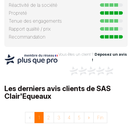
Réactivité de la société
Propreté
Tenue des engagements
Rapport qualité / prix
Recommandation
Vous êtes un client ?
Déposez un avis
!
Les derniers avis clients de SAS
Clair'Equeaux
«
1
2
3
4
5
»
Fin