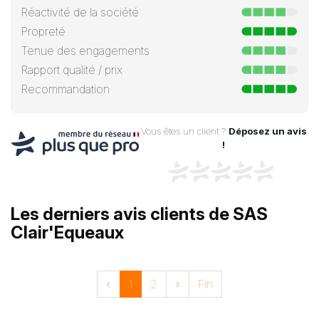
Réactivité de la société
Propreté
Tenue des engagements
Rapport qualité / prix
Recommandation
Vous êtes un client ?
Déposez un avis
!
Les derniers avis clients de SAS
Clair'Equeaux
«
1
2
»
Fin