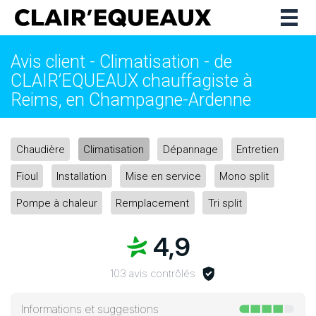
Togg
navig
Avis client - Climatisation - de
CLAIR’EQUEAUX chauffagiste à
Reims, en Champagne-Ardenne
Chaudière
Climatisation
Dépannage
Entretien
Fioul
Installation
Mise en service
Mono split
Pompe à chaleur
Remplacement
Tri split
4,9
103 avis contrôlés
Informations et suggestions